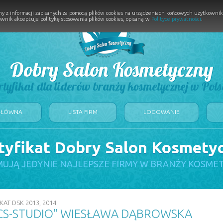
y z informacji zapisanych za pomocą plików cookies na urządzeniach końcowych użytkownikó
wnik akceptuje politykę stosowania plików cookies, opisaną w
Polityce prywatności
.
Dobry Salon Kosmetyczny
rtyfikat dla liderów branży kosmetycznej w Pols
GŁÓWNA
LISTA FIRM
LOGOWANIE
tyfikat Dobry Salon Kosmety
UJĄ JEDYNIE NAJLEPSZE FIRMY W BRANŻY KOSME
KAT DSK 2013, 2014
CS-STUDIO" WIESŁAWA DĄBROWSKA