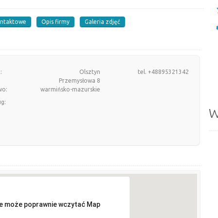
ontaktowe
Opis firmy
Galeria zdjęć
:
Olsztyn
tel. +48895321342
Przemysłowa 8
wo:
warmińsko-mazurskie
ug:
W
ie może poprawnie wczytać Map