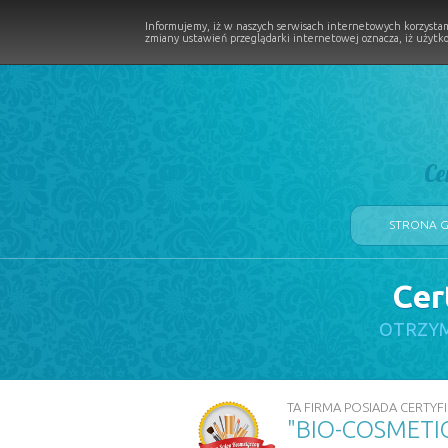
Informujemy, iż w naszych serwisach internetowych korzystam
zmiany ustawień przeglądarki internetowej oznacza, iż użytko
Ce
STRONA 
Cer
LOGII W PROCESIE
OTRZYM
TA FIRMA POSIADA CERTYFI
"BIO-COSMETI