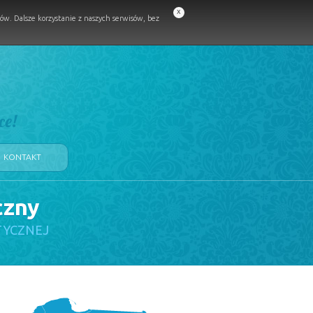
x
w. Dalsze korzystanie z naszych serwisów, bez
ce!
KONTAKT
czny
TYCZNEJ