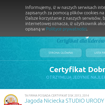
Informujemy, iż w naszych serwisach int
zapisanych za pomocą plików cookies n
Dalsze korzystanie z naszych serwisów, 
internetowej oznacza, iż użytkownik akc
opisaną w
Polityce prywatności
.
Dobry Sal
Certyfikat dla lideró
STRONA GŁÓWNA
LISTA F
Certyfikat Dob
OTRZYMUJĄ JEDYNIE NAJLE
TA FIRMA POSIADA CERTYFIKAT DSK 2013, 2014
Jagoda Niciecka STUDIO URODY