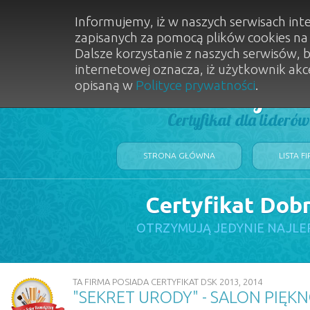
Informujemy, iż w naszych serwisach int
zapisanych za pomocą plików cookies n
Dalsze korzystanie z naszych serwisów, 
internetowej oznacza, iż użytkownik akc
opisaną w
Polityce prywatności
.
Dobry Sal
Certyfikat dla lideró
STRONA GŁÓWNA
LISTA F
Certyfikat Dob
OTRZYMUJĄ JEDYNIE NAJLE
TA FIRMA POSIADA CERTYFIKAT DSK 2013, 2014
"SEKRET URODY" - SALON PIĘK