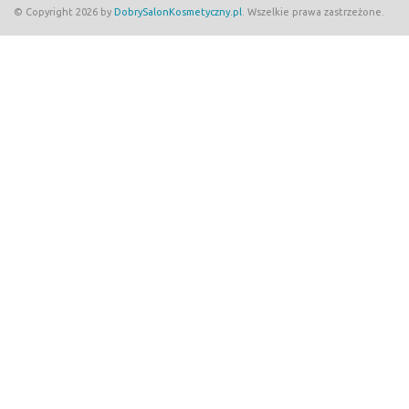
© Copyright 2026 by
DobrySalonKosmetyczny.pl
. Wszelkie prawa zastrzeżone.