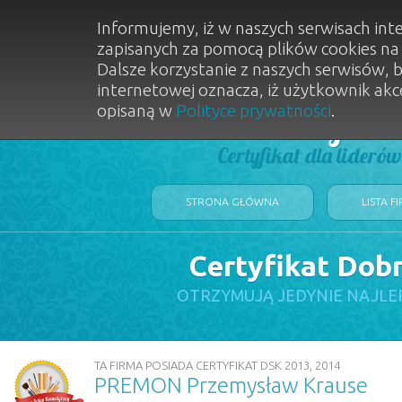
Informujemy, iż w naszych serwisach int
zapisanych za pomocą plików cookies n
Dalsze korzystanie z naszych serwisów, 
internetowej oznacza, iż użytkownik akc
opisaną w
Polityce prywatności
.
Dobry Sal
Certyfikat dla lideró
STRONA GŁÓWNA
LISTA F
Certyfikat Dob
OTRZYMUJĄ JEDYNIE NAJLE
TA FIRMA POSIADA CERTYFIKAT DSK 2013, 2014
PREMON Przemysław Krause