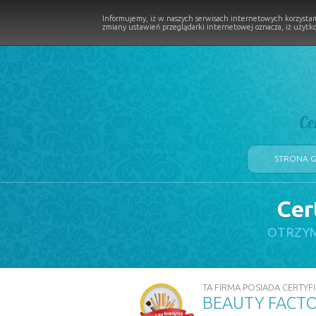
Informujemy, iż w naszych serwisach internetowych korzystam
zmiany ustawień przeglądarki internetowej oznacza, iż użytko
Ce
STRONA 
Cer
LOGII W PROCESIE
OTRZYM
TA FIRMA POSIADA CERTYFI
BEAUTY FACTO