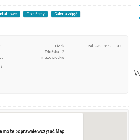
ontaktowe
Opis firmy
Galeria zdjęć
:
Płock
tel. +48501165342
Zduńska 12
wo:
mazowieckie
ug:
W
ie może poprawnie wczytać Map