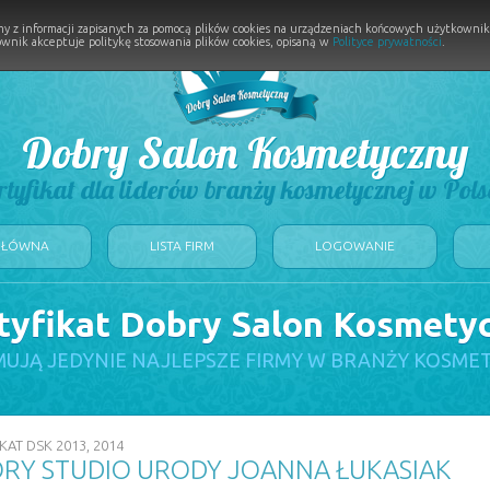
y z informacji zapisanych za pomocą plików cookies na urządzeniach końcowych użytkownikó
wnik akceptuje politykę stosowania plików cookies, opisaną w
Polityce prywatności
.
Dobry Salon Kosmetyczny
rtyfikat dla liderów branży kosmetycznej w Pols
GŁÓWNA
LISTA FIRM
LOGOWANIE
tyfikat Dobry Salon Kosmety
UJĄ JEDYNIE NAJLEPSZE FIRMY W BRANŻY KOSME
KAT DSK 2013, 2014
RY STUDIO URODY JOANNA ŁUKASIAK