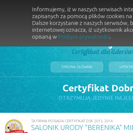
Informujemy, iż w naszych serwisach int
zapisanych za pomocą plików cookies n
Dalsze korzystanie z naszych serwisów, 
internetowej oznacza, iż użytkownik akc
opisaną w
Polityce prywatności
.
Dobry Sal
Certyfikat dla lideró
STRONA GŁÓWNA
LISTA F
Certyfikat Dob
OTRZYMUJĄ JEDYNIE NAJLE
TA FIRMA POSIADA CERTYFIKAT DSK 2013, 2014
SALONIK URODY "BERENIKA" M