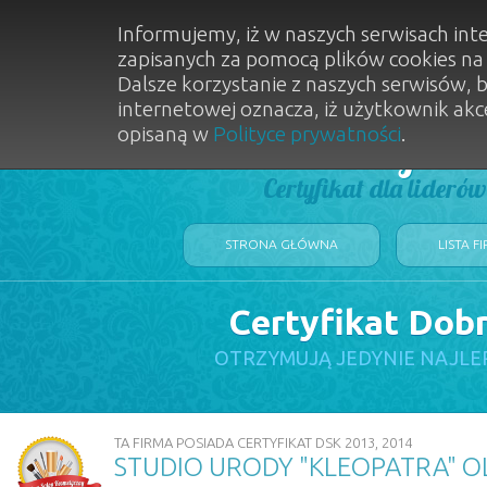
Informujemy, iż w naszych serwisach int
zapisanych za pomocą plików cookies n
Dalsze korzystanie z naszych serwisów, 
internetowej oznacza, iż użytkownik akc
opisaną w
Polityce prywatności
.
Dobry Sal
Certyfikat dla lideró
STRONA GŁÓWNA
LISTA F
Certyfikat Dob
OTRZYMUJĄ JEDYNIE NAJLE
TA FIRMA POSIADA CERTYFIKAT DSK 2013, 2014
STUDIO URODY "KLEOPATRA" 