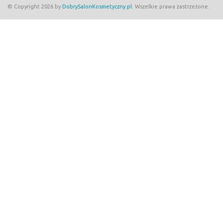
© Copyright 2026 by
DobrySalonKosmetyczny.pl
. Wszelkie prawa zastrzeżone.