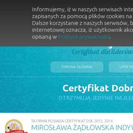
Informujemy, iż w naszych serwisach int
zapisanych za pomocą plików cookies n
Dalsze korzystanie z naszych serwisów, 
internetowej oznacza, iż użytkownik akc
opisaną w
Polityce prywatności
.
Dobry Sal
Certyfikat dla lideró
STRONA GŁÓWNA
LISTA F
Certyfikat Dob
OTRZYMUJĄ JEDYNIE NAJLE
TA FIRMA POSIADA CERTYFIKAT DSK 2013, 2014
MIROSŁAWA ŻĄDŁOWSKA INDY