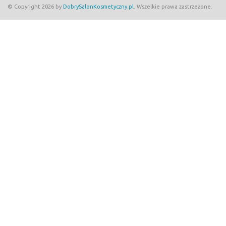
© Copyright 2026 by
DobrySalonKosmetyczny.pl
. Wszelkie prawa zastrzeżone.