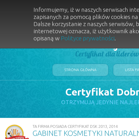
Informujemy, iż w naszych serwisach int
zapisanych za pomocą plików cookies n
Dalsze korzystanie z naszych serwisów, 
internetowej oznacza, iż użytkownik akc
opisaną w
Polityce prywatności
.
Dobry Sal
Certyfikat dla lideró
STRONA GŁÓWNA
LISTA F
Certyfikat Dob
OTRZYMUJĄ JEDYNIE NAJLE
TA FIRMA POSIADA CERTYFIKAT DSK 2013, 2014
GABINET KOSMETYKI NATURALN