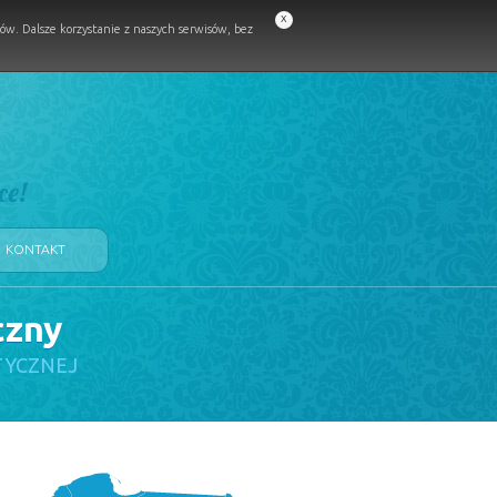
x
w. Dalsze korzystanie z naszych serwisów, bez
ce!
KONTAKT
czny
TYCZNEJ