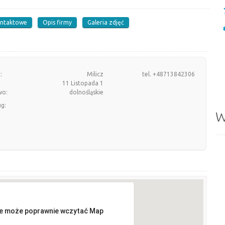
ontaktowe
Opis firmy
Galeria zdjęć
:
Milicz
tel. +48713842306
11 Listopada 1
wo:
dolnośląskie
ug:
W
ie może poprawnie wczytać Map