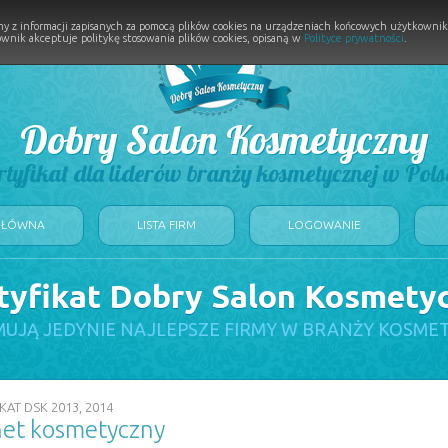
y z informacji zapisanych za pomocą plików cookies na urządzeniach końcowych użytkownikó
wnik akceptuje politykę stosowania plików cookies, opisaną w
Polityce prywatności
.
Dobry Salon Kosmetyczny
rtyfikat dla liderów branży kosmetycznej w Pols
GŁÓWNA
LISTA FIRM
LOGOWANIE
tyfikat Dobry Salon Kosmety
UJĄ JEDYNIE NAJLEPSZE FIRMY W BRANŻY KOSME
KAT DSK 2013, 2014
net kosmetyczny