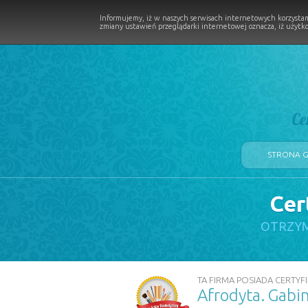
Informujemy, iż w naszych serwisach internetowych korzystam
zmiany ustawień przeglądarki internetowej oznacza, iż użytko
Ce
STRONA 
Cer
LOGII W PROCESIE
OTRZYM
TA FIRMA POSIADA CERTYFI
Afrodyta. Gabi