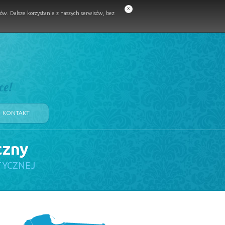
x
w. Dalsze korzystanie z naszych serwisów, bez
ce!
KONTAKT
czny
TYCZNEJ