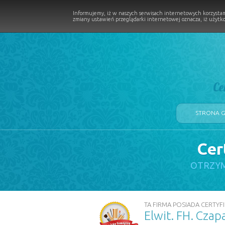
Informujemy, iż w naszych serwisach internetowych korzystam
zmiany ustawień przeglądarki internetowej oznacza, iż użytko
Ce
STRONA 
Cer
LOGII W PROCESIE
OTRZYM
TA FIRMA POSIADA CERTYFI
Elwit. FH. Czap