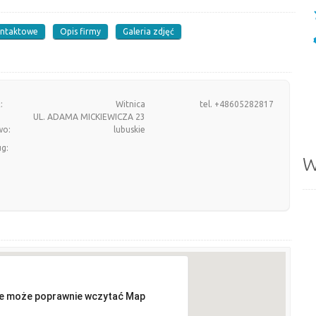
ontaktowe
Opis firmy
Galeria zdjęć
:
Witnica
tel. +48605282817
UL. ADAMA MICKIEWICZA 23
wo:
lubuskie
ug:
W
ie może poprawnie wczytać Map