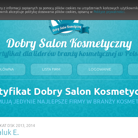
y z informacji zapisanych za pomocą plików cookies na urządzeniach końcowych użytkownikó
wnik akceptuje politykę stosowania plików cookies, opisaną w
Polityce prywatności
.
Dobry Salon Kosmetyczny
rtyfikat dla liderów branży kosmetycznej w Pols
GŁÓWNA
LISTA FIRM
LOGOWANIE
tyfikat Dobry Salon Kosmety
UJĄ JEDYNIE NAJLEPSZE FIRMY W BRANŻY KOSME
KAT DSK 2013, 2014
aluk E.