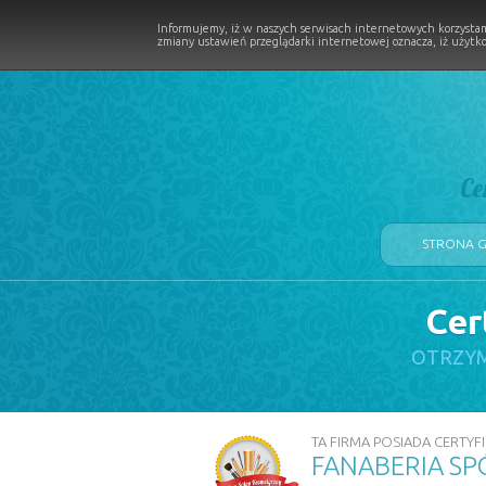
Informujemy, iż w naszych serwisach internetowych korzystam
zmiany ustawień przeglądarki internetowej oznacza, iż użytko
Ce
STRONA 
Cer
LOGII W PROCESIE
OTRZYM
TA FIRMA POSIADA CERTYFI
FANABERIA SP