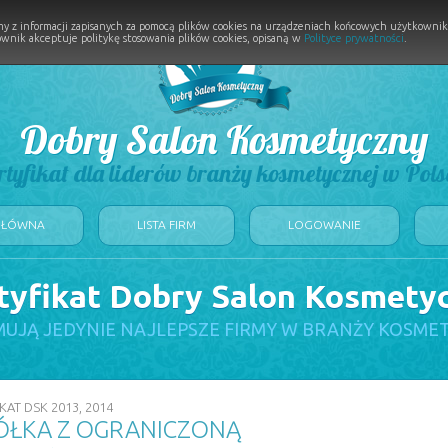
y z informacji zapisanych za pomocą plików cookies na urządzeniach końcowych użytkownikó
wnik akceptuje politykę stosowania plików cookies, opisaną w
Polityce prywatności
.
Dobry Salon Kosmetyczny
rtyfikat dla liderów branży kosmetycznej w Pols
GŁÓWNA
LISTA FIRM
LOGOWANIE
tyfikat Dobry Salon Kosmety
UJĄ JEDYNIE NAJLEPSZE FIRMY W BRANŻY KOSME
KAT DSK 2013, 2014
ÓŁKA Z OGRANICZONĄ