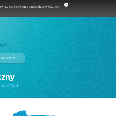
x
w. Dalsze korzystanie z naszych serwisów, bez
ce!
KONTAKT
czny
TYCZNEJ