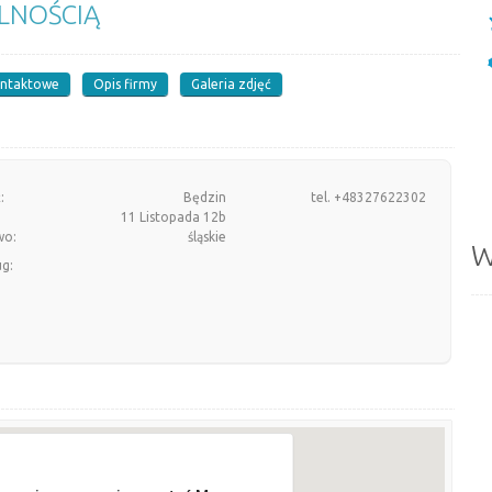
LNOŚCIĄ
ontaktowe
Opis firmy
Galeria zdjęć
:
Będzin
tel. +48327622302
11 Listopada 12b
wo:
śląskie
W
ug: