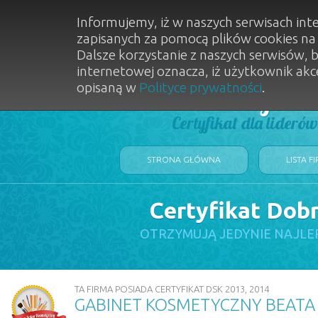
Informujemy, iż w naszych serwisach int
zapisanych za pomocą plików cookies n
Dalsze korzystanie z naszych serwisów, 
internetowej oznacza, iż użytkownik akc
opisaną w
Polityce prywatności
.
Dobry Sal
Certyfikat dla lideró
STRONA GŁÓWNA
LISTA F
Certyfikat Dob
OTRZYMUJĄ JEDYNIE NAJLE
TA FIRMA POSIADA CERTYFIKAT DSK 2013, 2014
GABINET KOSMETYCZNY BEATA