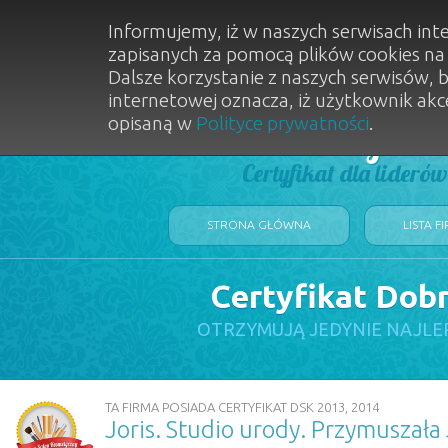
Informujemy, iż w naszych serwisach int
zapisanych za pomocą plików cookies n
Dalsze korzystanie z naszych serwisów, 
internetowej oznacza, iż użytkownik akc
opisaną w
Polityce prywatności
.
Dobry Sal
Certyfikat dla lideró
STRONA GŁÓWNA
LISTA F
Certyfikat Dob
OTRZYMUJĄ JEDYNIE NAJLE
TA FIRMA POSIADA CERTYFIKAT DSK 2013, 2014
Joris. Studio urody. Przymuszała 