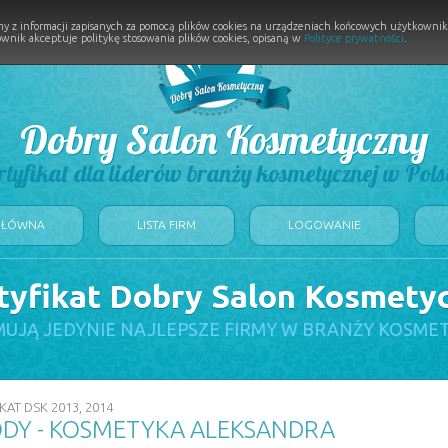
y z informacji zapisanych za pomocą plików cookies na urządzeniach końcowych użytkownikó
wnik akceptuje politykę stosowania plików cookies, opisaną w
Polityce prywatności
.
Dobry Salon Kosmetyczny
rtyfikat dla liderów branży kosmetycznej w Pols
GŁÓWNA
LISTA FIRM
LOGOWANIE
tyfikat Dobry Salon Kosmety
UJĄ JEDYNIE NAJLEPSZE FIRMY W BRANŻY KOSME
KAT DSK 2013, 2014
DY - KOSMETYKA ALEKSANDRA