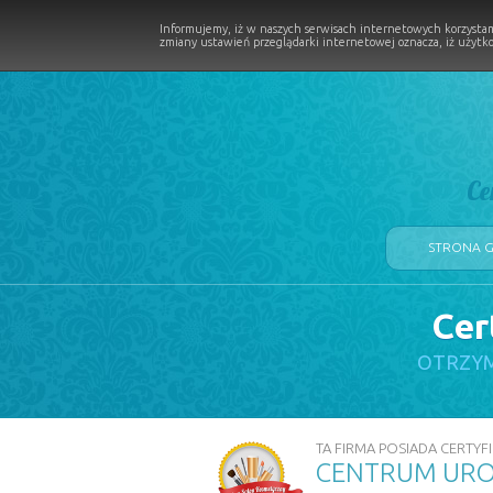
Informujemy, iż w naszych serwisach internetowych korzystam
zmiany ustawień przeglądarki internetowej oznacza, iż użytko
Ce
STRONA 
Cer
LOGII W PROCESIE
OTRZYM
TA FIRMA POSIADA CERTYFI
CENTRUM URO