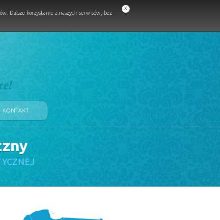
x
w. Dalsze korzystanie z naszych serwisów, bez
ce!
KONTAKT
czny
TYCZNEJ