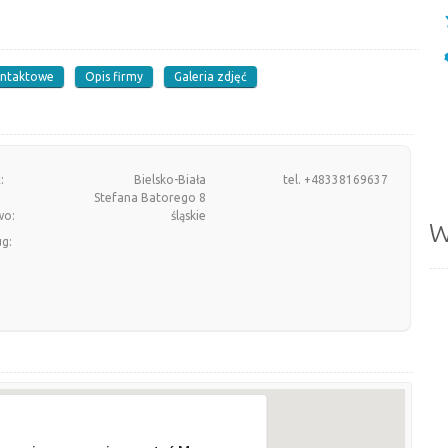
ontaktowe
Opis firmy
Galeria zdjęć
:
Bielsko-Biała
tel. +48338169637
Stefana Batorego 8
wo:
śląskie
W
ug: