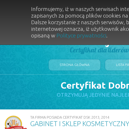
Informujemy, iż w naszych serwisach int
zapisanych za pomocą plików cookies n
Dalsze korzystanie z naszych serwisów, 
internetowej oznacza, iż użytkownik akc
opisaną w
Polityce prywatności
.
Dobry Sal
Certyfikat dla lideró
STRONA GŁÓWNA
LISTA F
Certyfikat Dob
OTRZYMUJĄ JEDYNIE NAJLE
TA FIRMA POSIADA CERTYFIKAT DSK 2013, 2014
GABINET I SKLEP KOSMETYCZN