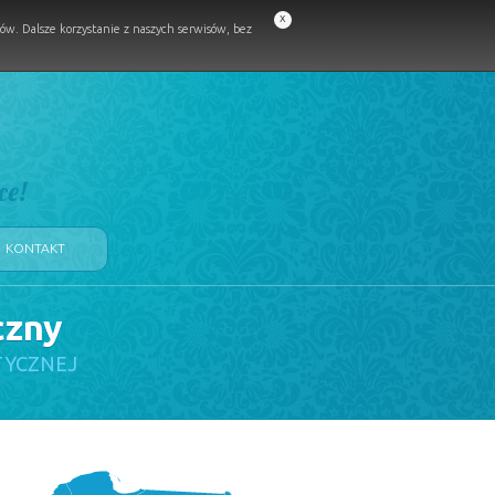
x
w. Dalsze korzystanie z naszych serwisów, bez
ce!
KONTAKT
czny
TYCZNEJ