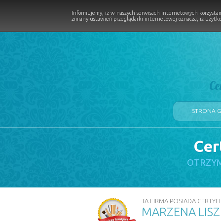
Informujemy, iż w naszych serwisach internetowych korzystam
zmiany ustawień przeglądarki internetowej oznacza, iż użytko
Ce
STRONA 
Cer
LOGII W PROCESIE
OTRZYM
TA FIRMA POSIADA CERTYFI
MARZENA LISZ