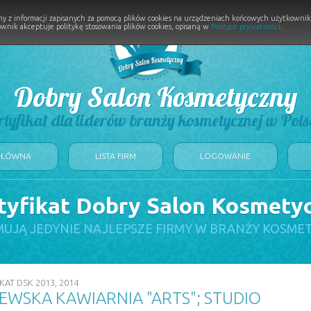
y z informacji zapisanych za pomocą plików cookies na urządzeniach końcowych użytkownikó
wnik akceptuje politykę stosowania plików cookies, opisaną w
Polityce prywatności
.
Dobry Salon Kosmetyczny
rtyfikat dla liderów branży kosmetycznej w Pols
GŁÓWNA
LISTA FIRM
LOGOWANIE
tyfikat Dobry Salon Kosmety
UJĄ JEDYNIE NAJLEPSZE FIRMY W BRANŻY KOSME
KAT DSK 2013, 2014
EWSKA KAWIARNIA "ARTS"; STUDIO