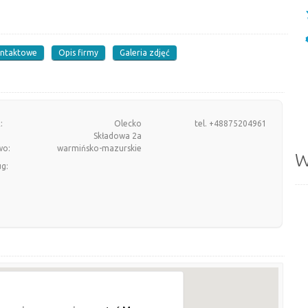
ontaktowe
Opis firmy
Galeria zdjęć
:
Olecko
tel. +48875204961
Składowa 2a
wo:
warmińsko-mazurskie
W
ug: