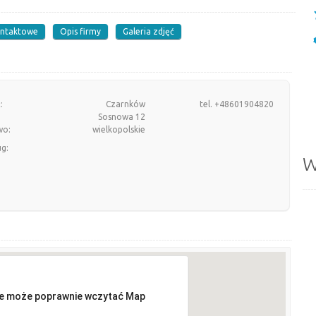
ontaktowe
Opis firmy
Galeria zdjęć
:
Czarnków
tel. +48601904820
Sosnowa 12
wo:
wielkopolskie
ug:
W
ie może poprawnie wczytać Map