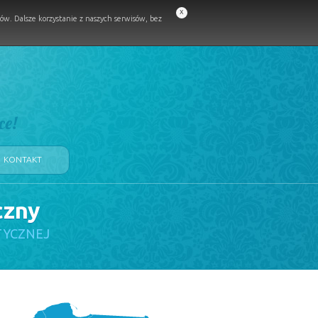
x
w. Dalsze korzystanie z naszych serwisów, bez
ce!
KONTAKT
czny
TYCZNEJ