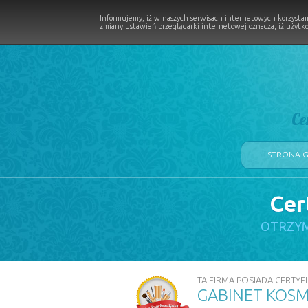
Informujemy, iż w naszych serwisach internetowych korzystam
zmiany ustawień przeglądarki internetowej oznacza, iż użytko
Ce
STRONA 
Cer
LOGII W PROCESIE
OTRZYM
TA FIRMA POSIADA CERTYFI
GABINET KOSM