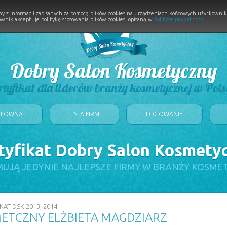
y z informacji zapisanych za pomocą plików cookies na urządzeniach końcowych użytkownikó
wnik akceptuje politykę stosowania plików cookies, opisaną w
Polityce prywatności
.
Dobry Salon Kosmetyczny
rtyfikat dla liderów branży kosmetycznej w Pols
GŁÓWNA
LISTA FIRM
LOGOWANIE
tyfikat Dobry Salon Kosmety
UJĄ JEDYNIE NAJLEPSZE FIRMY W BRANŻY KOSME
KAT DSK 2013, 2014
ETCZNY ELŻBIETA MAGDZIARZ