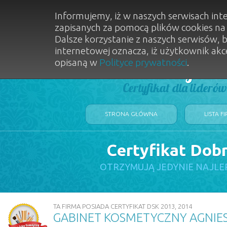
Informujemy, iż w naszych serwisach int
zapisanych za pomocą plików cookies n
Dalsze korzystanie z naszych serwisów, 
internetowej oznacza, iż użytkownik akc
opisaną w
Polityce prywatności
.
Dobry Sal
Certyfikat dla lideró
STRONA GŁÓWNA
LISTA F
Certyfikat Dob
OTRZYMUJĄ JEDYNIE NAJLE
TA FIRMA POSIADA CERTYFIKAT DSK 2013, 2014
GABINET KOSMETYCZNY AGNI