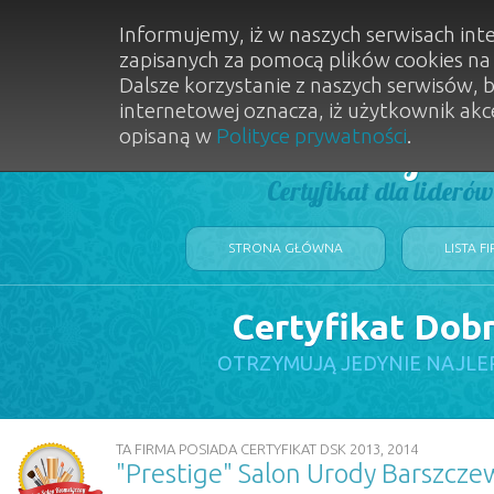
Informujemy, iż w naszych serwisach int
zapisanych za pomocą plików cookies n
Dalsze korzystanie z naszych serwisów, 
internetowej oznacza, iż użytkownik akc
opisaną w
Polityce prywatności
.
Dobry Sal
Certyfikat dla lideró
STRONA GŁÓWNA
LISTA F
Certyfikat Dob
OTRZYMUJĄ JEDYNIE NAJLE
TA FIRMA POSIADA CERTYFIKAT DSK 2013, 2014
"Prestige" Salon Urody Barszcze