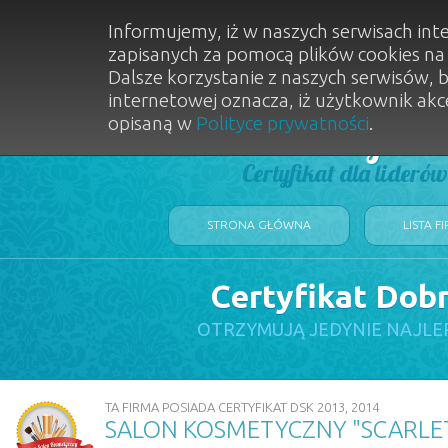
Informujemy, iż w naszych serwisach int
zapisanych za pomocą plików cookies n
Dalsze korzystanie z naszych serwisów, 
internetowej oznacza, iż użytkownik akc
opisaną w
Polityce prywatności
.
Dobry Sal
Certyfikat dla lideró
STRONA GŁÓWNA
LISTA F
Certyfikat Dob
OTRZYMUJĄ JEDYNIE NAJLE
TA FIRMA POSIADA CERTYFIKAT DSK 2013, 2014
SALON KOSMETYCZNY "SCARLETT