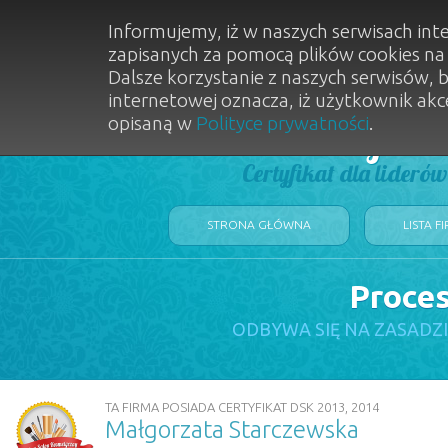
Informujemy, iż w naszych serwisach int
zapisanych za pomocą plików cookies n
Dalsze korzystanie z naszych serwisów, 
internetowej oznacza, iż użytkownik akc
opisaną w
Polityce prywatności
.
Dobry Sal
Certyfikat dla lideró
STRONA GŁÓWNA
LISTA F
Proces
ODBYWA SIĘ NA ZASADZ
TA FIRMA POSIADA CERTYFIKAT DSK 2013, 2014
Małgorzata Starczewska