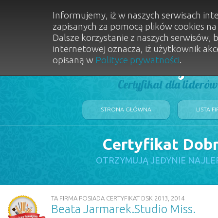
Informujemy, iż w naszych serwisach int
zapisanych za pomocą plików cookies n
Dalsze korzystanie z naszych serwisów, 
internetowej oznacza, iż użytkownik akc
opisaną w
Polityce prywatności
.
Dobry Sal
Certyfikat dla lideró
STRONA GŁÓWNA
LISTA F
Certyfikat Dob
OTRZYMUJĄ JEDYNIE NAJLE
TA FIRMA POSIADA CERTYFIKAT DSK 2013, 2014
Beata Jarmarek.Studio Miss.