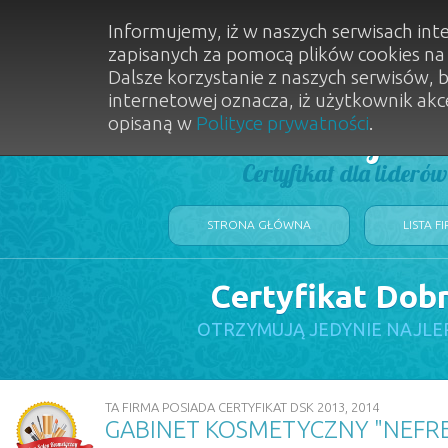
Informujemy, iż w naszych serwisach int
zapisanych za pomocą plików cookies n
Dalsze korzystanie z naszych serwisów, 
internetowej oznacza, iż użytkownik akc
opisaną w
Polityce prywatności
.
Dobry Sal
Certyfikat dla lideró
STRONA GŁÓWNA
LISTA F
Certyfikat Dob
OTRZYMUJĄ JEDYNIE NAJLE
TA FIRMA POSIADA CERTYFIKAT DSK 2013, 2014
GABINET KOSMETYCZNY "NEFRE