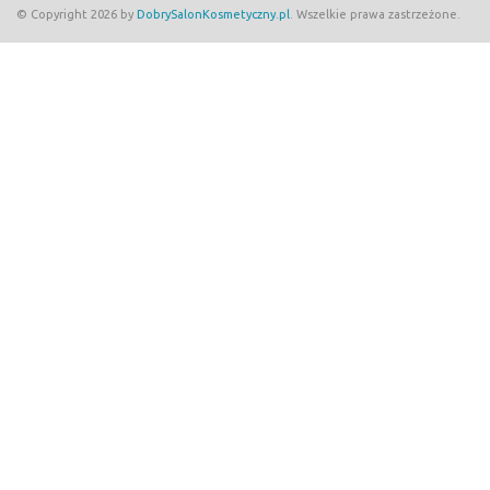
© Copyright 2026 by
DobrySalonKosmetyczny.pl
. Wszelkie prawa zastrzeżone.