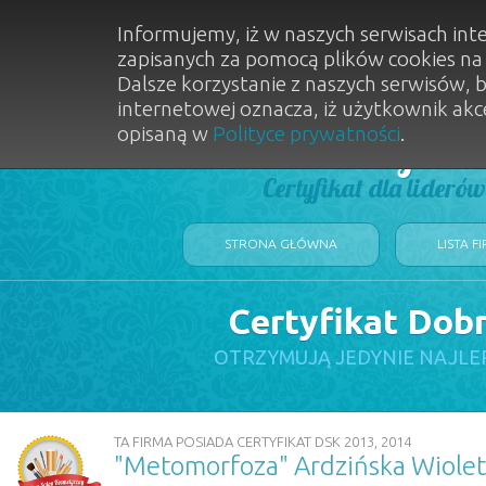
Informujemy, iż w naszych serwisach int
zapisanych za pomocą plików cookies n
Dalsze korzystanie z naszych serwisów, 
internetowej oznacza, iż użytkownik akc
opisaną w
Polityce prywatności
.
Dobry Sal
Certyfikat dla lideró
STRONA GŁÓWNA
LISTA F
Certyfikat Dob
OTRZYMUJĄ JEDYNIE NAJLE
TA FIRMA POSIADA CERTYFIKAT DSK 2013, 2014
"Metomorfoza" Ardzińska Wiolet