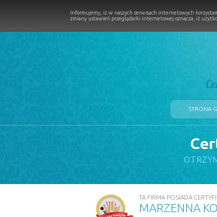
Informujemy, iż w naszych serwisach internetowych korzystam
zmiany ustawień przeglądarki internetowej oznacza, iż użytko
Ce
STRONA 
Cer
LOGII W PROCESIE
OTRZYM
TA FIRMA POSIADA CERTYFI
MARZENNA KO