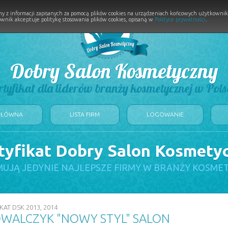
y z informacji zapisanych za pomocą plików cookies na urządzeniach końcowych użytkownikó
wnik akceptuje politykę stosowania plików cookies, opisaną w
Polityce prywatności
.
Dobry Salon Kosmetyczny
rtyfikat dla liderów branży kosmetycznej w Pols
GŁÓWNA
LISTA FIRM
LOGOWANIE
tyfikat Dobry Salon Kosmety
UJĄ JEDYNIE NAJLEPSZE FIRMY W BRANŻY KOSME
KAT DSK 2013, 2014
WALCZYK "NOWY STYL" SALON