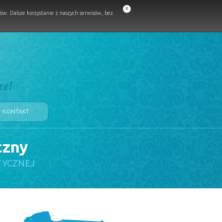
x
w. Dalsze korzystanie z naszych serwisów, bez
ce!
KONTAKT
czny
TYCZNEJ