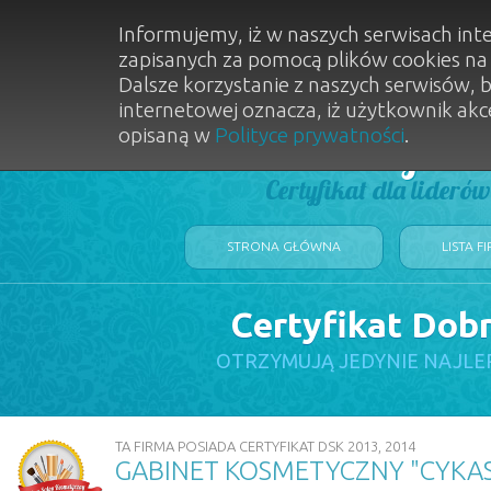
Informujemy, iż w naszych serwisach int
zapisanych za pomocą plików cookies n
Dalsze korzystanie z naszych serwisów, 
internetowej oznacza, iż użytkownik akc
opisaną w
Polityce prywatności
.
Dobry Sal
Certyfikat dla lideró
STRONA GŁÓWNA
LISTA F
Certyfikat Dob
OTRZYMUJĄ JEDYNIE NAJLE
TA FIRMA POSIADA CERTYFIKAT DSK 2013, 2014
GABINET KOSMETYCZNY "CYKAS