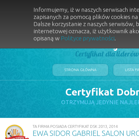
Informujemy, iż w naszych serwisach int
zapisanych za pomocą plików cookies n
Dalsze korzystanie z naszych serwisów, 
internetowej oznacza, iż użytkownik akc
opisaną w
Polityce prywatności
.
Dobry Sal
Certyfikat dla lideró
STRONA GŁÓWNA
LISTA F
Certyfikat Dob
OTRZYMUJĄ JEDYNIE NAJLE
TA FIRMA POSIADA CERTYFIKAT DSK 2013, 2014
EWA SIDOR GABRIEL SALON UR