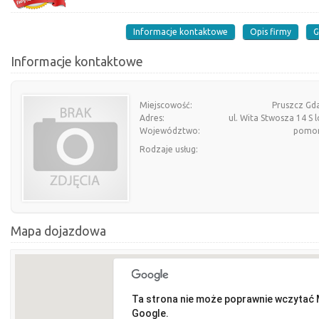
Informacje kontaktowe
Opis firmy
G
Informacje kontaktowe
Miejscowość:
Pruszcz Gda
Adres:
ul. Wita Stwosza 14 S l
Województwo:
pomor
Rodzaje usług:
Mapa dojazdowa
Ta strona nie może poprawnie wczytać
Google.