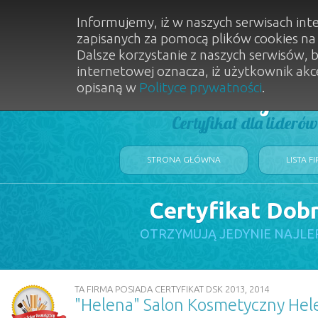
Informujemy, iż w naszych serwisach int
zapisanych za pomocą plików cookies n
Dalsze korzystanie z naszych serwisów, 
internetowej oznacza, iż użytkownik akc
opisaną w
Polityce prywatności
.
Dobry Sal
Certyfikat dla lideró
STRONA GŁÓWNA
LISTA F
Certyfikat Dob
OTRZYMUJĄ JEDYNIE NAJLE
TA FIRMA POSIADA CERTYFIKAT DSK 2013, 2014
"Helena" Salon Kosmetyczny Hel