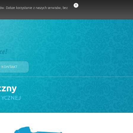
x
w. Dalsze korzystanie z naszych serwisów, bez
ce!
KONTAKT
czny
TYCZNEJ