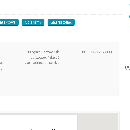
ontaktowe
Opis firmy
Galeria zdjęć
:
Stargard Szczeciński
tel. +48692977111
ul. Szczecińska 35
wo:
zachodniopomorskie
W
ug: