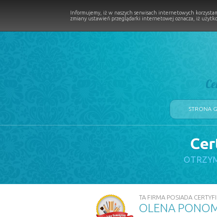
Informujemy, iż w naszych serwisach internetowych korzystam
zmiany ustawień przeglądarki internetowej oznacza, iż użytko
Ce
STRONA 
Cer
LOGII W PROCESIE
OTRZYM
TA FIRMA POSIADA CERTYFI
OLENA PONOM