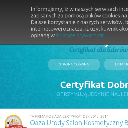
Informujemy, iż w naszych serwisach int
zapisanych za pomocą plików cookies n
Dalsze korzystanie z naszych serwisów, 
internetowej oznacza, iż użytkownik akc
opisaną w
Polityce prywatności
.
Dobry Sal
Certyfikat dla lideró
STRONA GŁÓWNA
LISTA F
Certyfikat Dob
OTRZYMUJĄ JEDYNIE NAJLE
TA FIRMA POSIADA CERTYFIKAT DSK 2013, 2014
Oaza Urody Salon Kosmetyczny 