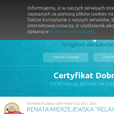
Informujemy, iż w naszych serwisach int
zapisanych za pomocą plików cookies n
Dalsze korzystanie z naszych serwisów, 
internetowej oznacza, iż użytkownik akc
opisaną w
Polityce prywatności
.
Dobry Sal
Certyfikat dla lideró
STRONA GŁÓWNA
LISTA F
Certyfikat Dob
OTRZYMUJĄ JEDYNIE NAJLE
TA FIRMA POSIADA CERTYFIKAT DSK 2013, 2014
RENATA MIERZEJEWSKA "RELA