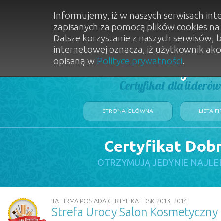
Informujemy, iż w naszych serwisach int
zapisanych za pomocą plików cookies n
Dalsze korzystanie z naszych serwisów, 
internetowej oznacza, iż użytkownik akc
opisaną w
Polityce prywatności
.
Dobry Sal
Certyfikat dla lideró
STRONA GŁÓWNA
LISTA F
Certyfikat Dob
OTRZYMUJĄ JEDYNIE NAJLE
TA FIRMA POSIADA CERTYFIKAT DSK 2013, 2014
Strefa Urody Salon Kosmetyczny 