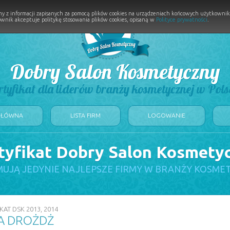
y z informacji zapisanych za pomocą plików cookies na urządzeniach końcowych użytkownikó
wnik akceptuje politykę stosowania plików cookies, opisaną w
Polityce prywatności
.
Dobry Salon Kosmetyczny
rtyfikat dla liderów branży kosmetycznej w Pols
GŁÓWNA
LISTA FIRM
LOGOWANIE
tyfikat Dobry Salon Kosmety
UJĄ JEDYNIE NAJLEPSZE FIRMY W BRANŻY KOSME
KAT DSK 2013, 2014
A DROŻDŻ