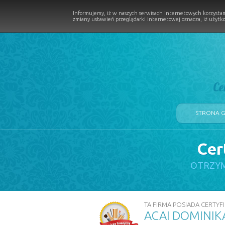
Informujemy, iż w naszych serwisach internetowych korzystam
zmiany ustawień przeglądarki internetowej oznacza, iż użytko
Ce
STRONA 
Cer
LOGII W PROCESIE
OTRZYM
TA FIRMA POSIADA CERTYFI
ACAI DOMINIK