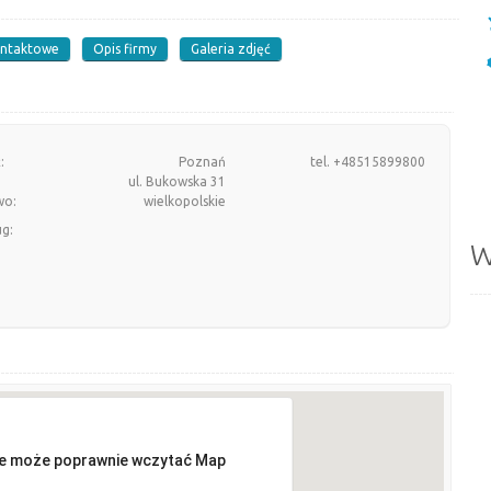
ontaktowe
Opis firmy
Galeria zdjęć
:
Poznań
tel. +48515899800
ul. Bukowska 31
wo:
wielkopolskie
ug:
W
ie może poprawnie wczytać Map