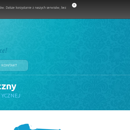
x
w. Dalsze korzystanie z naszych serwisów, bez
ce!
KONTAKT
czny
TYCZNEJ