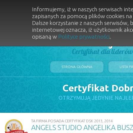
Informujemy, iż w naszych serwisach int
zapisanych za pomocą plików cookies n
Dalsze korzystanie z naszych serwisów, 
internetowej oznacza, iż użytkownik akc
opisaną w
Polityce prywatności
.
Dobry Sal
Certyfikat dla lideró
STRONA GŁÓWNA
LISTA F
Certyfikat Dob
OTRZYMUJĄ JEDYNIE NAJLE
TA FIRMA POSIADA CERTYFIKAT DSK 2013, 2014
ANGELS STUDIO ANGELIKA BUS