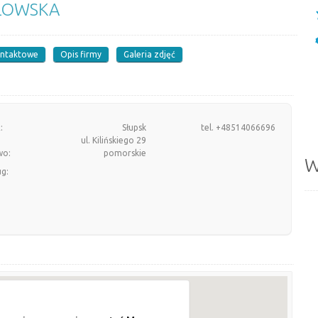
ŁOWSKA
ontaktowe
Opis firmy
Galeria zdjęć
:
Słupsk
tel. +48514066696
ul. Kilińskiego 29
wo:
pomorskie
W
ug: