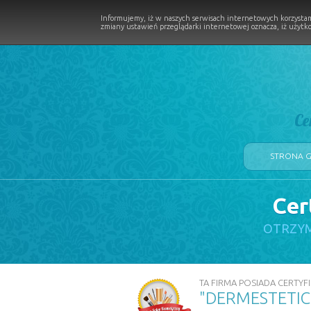
Informujemy, iż w naszych serwisach internetowych korzystam
zmiany ustawień przeglądarki internetowej oznacza, iż użytko
Ce
STRONA 
Cer
LOGII W PROCESIE
OTRZYM
TA FIRMA POSIADA CERTYFI
"DERMESTETICA"