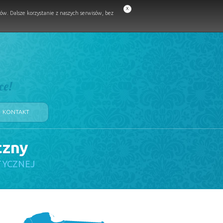
x
w. Dalsze korzystanie z naszych serwisów, bez
ce!
KONTAKT
czny
TYCZNEJ