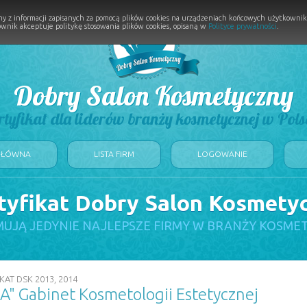
y z informacji zapisanych za pomocą plików cookies na urządzeniach końcowych użytkownikó
wnik akceptuje politykę stosowania plików cookies, opisaną w
Polityce prywatności
.
Dobry Salon Kosmetyczny
rtyfikat dla liderów branży kosmetycznej w Pols
GŁÓWNA
LISTA FIRM
LOGOWANIE
tyfikat Dobry Salon Kosmety
UJĄ JEDYNIE NAJLEPSZE FIRMY W BRANŻY KOSME
KAT DSK 2013, 2014
 Gabinet Kosmetologii Estetycznej