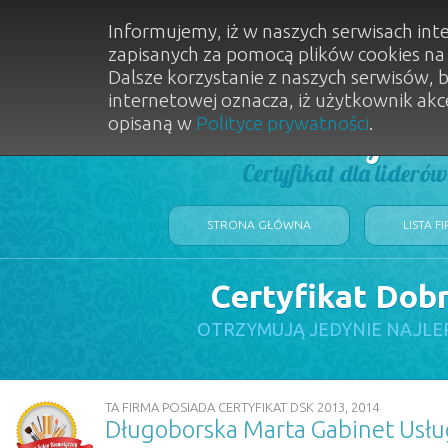
Informujemy, iż w naszych serwisach int
zapisanych za pomocą plików cookies n
Dalsze korzystanie z naszych serwisów, 
internetowej oznacza, iż użytkownik akc
opisaną w
Polityce prywatności
.
Dobry Sal
Certyfikat dla lideró
STRONA GŁÓWNA
LISTA F
Certyfikat Dob
OTRZYMUJĄ JEDYNIE NAJLE
TA FIRMA POSIADA CERTYFIKAT DSK 2013, 2014
Długoborska Marta Gabinet Usł