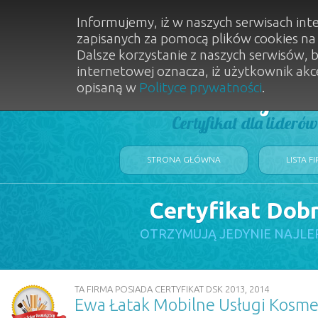
Informujemy, iż w naszych serwisach int
zapisanych za pomocą plików cookies n
Dalsze korzystanie z naszych serwisów, 
internetowej oznacza, iż użytkownik akc
opisaną w
Polityce prywatności
.
Dobry Sal
Certyfikat dla lideró
STRONA GŁÓWNA
LISTA F
Certyfikat Dob
OTRZYMUJĄ JEDYNIE NAJLE
TA FIRMA POSIADA CERTYFIKAT DSK 2013, 2014
Ewa Łatak Mobilne Usługi Kosme