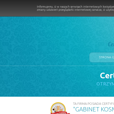
Informujemy, iż w naszych serwisach internetowych korzystam
zmiany ustawień przeglądarki internetowej oznacza, iż użytko
Ce
STRONA 
Cer
LOGII W PROCESIE
OTRZYM
TA FIRMA POSIADA CERTYFI
"GABINET KOS