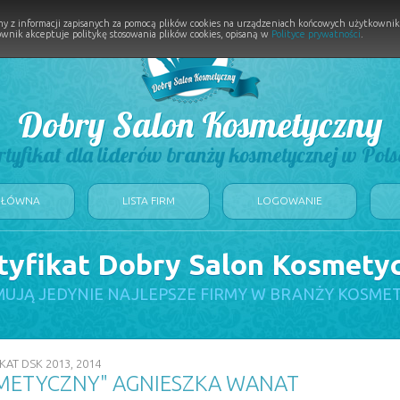
y z informacji zapisanych za pomocą plików cookies na urządzeniach końcowych użytkownikó
wnik akceptuje politykę stosowania plików cookies, opisaną w
Polityce prywatności
.
Dobry Salon Kosmetyczny
rtyfikat dla liderów branży kosmetycznej w Pols
GŁÓWNA
LISTA FIRM
LOGOWANIE
tyfikat Dobry Salon Kosmety
UJĄ JEDYNIE NAJLEPSZE FIRMY W BRANŻY KOSME
KAT DSK 2013, 2014
METYCZNY" AGNIESZKA WANAT