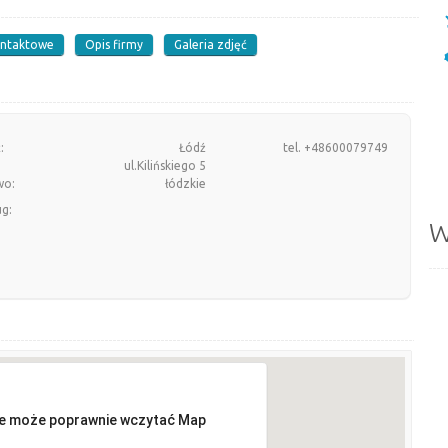
ontaktowe
Opis firmy
Galeria zdjęć
:
Łódź
tel. +48600079749
ul.Kilińskiego 5
wo:
łódzkie
ug:
W
ie może poprawnie wczytać Map