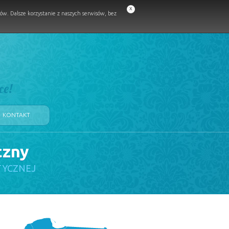
x
w. Dalsze korzystanie z naszych serwisów, bez
ce!
KONTAKT
czny
TYCZNEJ