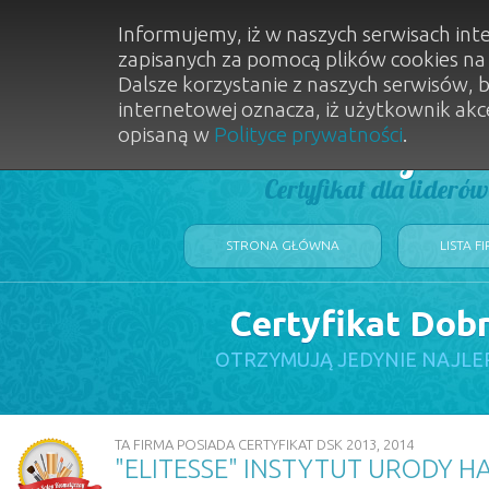
Informujemy, iż w naszych serwisach int
zapisanych za pomocą plików cookies n
Dalsze korzystanie z naszych serwisów, 
internetowej oznacza, iż użytkownik akc
opisaną w
Polityce prywatności
.
Dobry Sal
Certyfikat dla lideró
STRONA GŁÓWNA
LISTA F
Certyfikat Dob
OTRZYMUJĄ JEDYNIE NAJLE
TA FIRMA POSIADA CERTYFIKAT DSK 2013, 2014
"ELITESSE" INSTYTUT URODY 