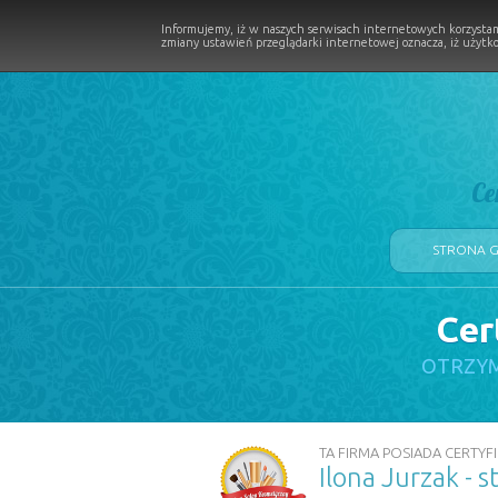
Informujemy, iż w naszych serwisach internetowych korzystam
zmiany ustawień przeglądarki internetowej oznacza, iż użytko
Ce
STRONA 
Cer
LOGII W PROCESIE
OTRZYM
TA FIRMA POSIADA CERTYFI
Ilona Jurzak - s