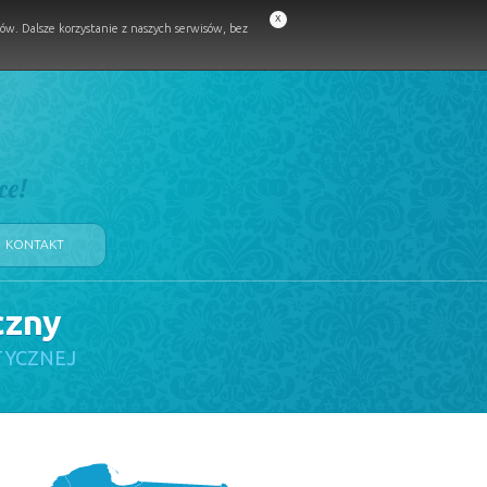
x
w. Dalsze korzystanie z naszych serwisów, bez
ce!
KONTAKT
czny
TYCZNEJ