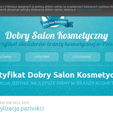
y z informacji zapisanych za pomocą plików cookies na urządzeniach końcowych użytkownikó
wnik akceptuje politykę stosowania plików cookies, opisaną w
Polityce prywatności
.
Dobry Salon Kosmetyczny
rtyfikat dla liderów branży kosmetycznej w Pols
GŁÓWNA
LISTA FIRM
LOGOWANIE
tyfikat Dobry Salon Kosmety
UJĄ JEDYNIE NAJLEPSZE FIRMY W BRANŻY KOSME
KAT DSK 2013, 2014
tylizacja paznokci