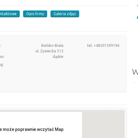
ontaktowe
Opis firmy
Galeria zdjęć
:
Bielsko-Biała
tel. +48501599196
ul. Żywiecka 312
wo:
śląskie
ug:
W
ie może poprawnie wczytać Map