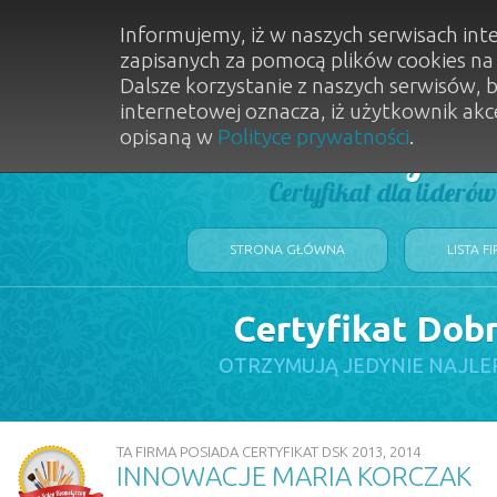
Informujemy, iż w naszych serwisach int
zapisanych za pomocą plików cookies n
Dalsze korzystanie z naszych serwisów, 
internetowej oznacza, iż użytkownik akc
opisaną w
Polityce prywatności
.
Dobry Sal
Certyfikat dla lideró
STRONA GŁÓWNA
LISTA F
Certyfikat Dob
OTRZYMUJĄ JEDYNIE NAJLE
TA FIRMA POSIADA CERTYFIKAT DSK 2013, 2014
INNOWACJE MARIA KORCZAK