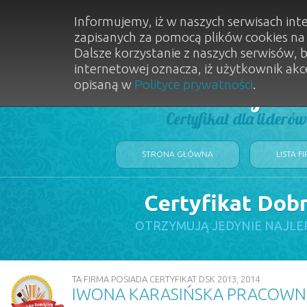
Informujemy, iż w naszych serwisach int
zapisanych za pomocą plików cookies n
Dalsze korzystanie z naszych serwisów, 
internetowej oznacza, iż użytkownik akc
opisaną w
Polityce prywatności
.
Dobry Sal
Certyfikat dla lideró
STRONA GŁÓWNA
LISTA F
Certyfikat Dob
OTRZYMUJĄ JEDYNIE NAJLE
TA FIRMA POSIADA CERTYFIKAT DSK 2013, 2014
IWONA KARASIŃSKA PRACOWN