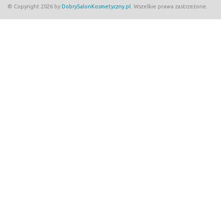
© Copyright 2026 by
DobrySalonKosmetyczny.pl
. Wszelkie prawa zastrzeżone.