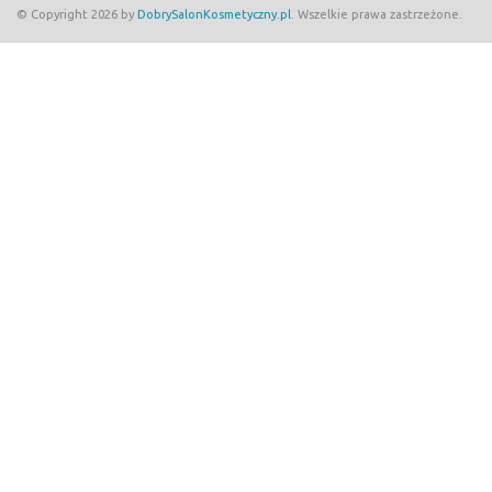
© Copyright 2026 by
DobrySalonKosmetyczny.pl
. Wszelkie prawa zastrzeżone.