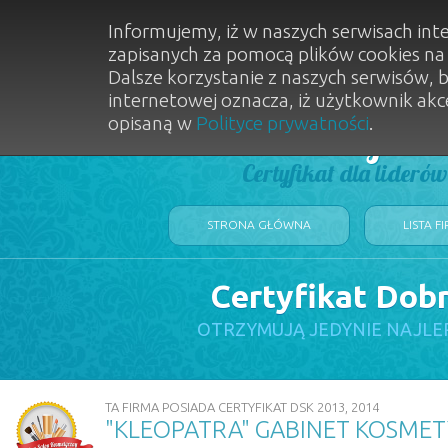
Informujemy, iż w naszych serwisach int
zapisanych za pomocą plików cookies n
Dalsze korzystanie z naszych serwisów, 
internetowej oznacza, iż użytkownik akc
opisaną w
Polityce prywatności
.
Dobry Sal
Certyfikat dla lideró
STRONA GŁÓWNA
LISTA F
Certyfikat Dob
OTRZYMUJĄ JEDYNIE NAJLE
TA FIRMA POSIADA CERTYFIKAT DSK 2013, 2014
"KLEOPATRA" GABINET KOSME