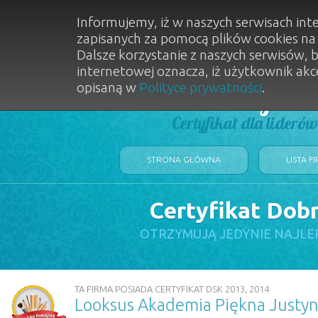
Informujemy, iż w naszych serwisach int
zapisanych za pomocą plików cookies n
Dalsze korzystanie z naszych serwisów, 
internetowej oznacza, iż użytkownik akc
opisaną w
Polityce prywatności
.
Dobry Sal
Certyfikat dla lideró
STRONA GŁÓWNA
LISTA F
Certyfikat Dob
OTRZYMUJĄ JEDYNIE NAJLE
TA FIRMA POSIADA CERTYFIKAT DSK 2013, 2014
Looksus Akademia Piękna Justyn