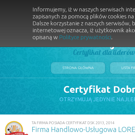
Informujemy, iż w naszych serwisach int
zapisanych za pomocą plików cookies n
Dalsze korzystanie z naszych serwisów, 
internetowej oznacza, iż użytkownik akc
opisaną w
Polityce prywatności
.
Dobry Sal
Certyfikat dla lideró
STRONA GŁÓWNA
LISTA F
Certyfikat Dob
OTRZYMUJĄ JEDYNIE NAJLE
TA FIRMA POSIADA CERTYFIKAT DSK 2013, 2014
Firma Handlowo-Usługowa LORE