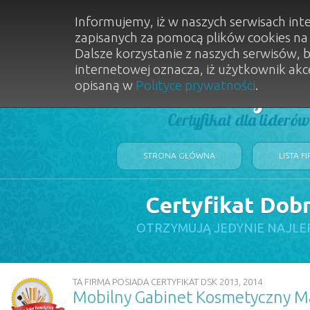
Informujemy, iż w naszych serwisach int
zapisanych za pomocą plików cookies n
Dalsze korzystanie z naszych serwisów, 
internetowej oznacza, iż użytkownik akc
opisaną w
Polityce prywatności
.
Dobry Sal
Certyfikat dla lideró
STRONA GŁÓWNA
LISTA F
Certyfikat Dob
OTRZYMUJĄ JEDYNIE NAJLE
TA FIRMA POSIADA CERTYFIKAT DSK 2013, 2014
Mobilny Gabinet Kosmetyczny M