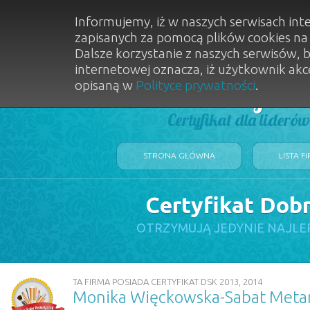
Informujemy, iż w naszych serwisach int
zapisanych za pomocą plików cookies n
Dalsze korzystanie z naszych serwisów, 
internetowej oznacza, iż użytkownik akc
opisaną w
Polityce prywatności
.
Dobry Sal
Certyfikat dla lideró
STRONA GŁÓWNA
LISTA F
Certyfikat Dob
OTRZYMUJĄ JEDYNIE NAJLE
TA FIRMA POSIADA CERTYFIKAT DSK 2013, 2014
Monika Więckowska-Sabat Metam