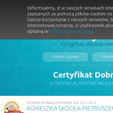
Informujemy, iż w naszych serwisach int
zapisanych za pomocą plików cookies n
Dalsze korzystanie z naszych serwisów, 
internetowej oznacza, iż użytkownik akc
opisaną w
Polityce prywatności
.
Dobry Sal
Certyfikat dla lideró
STRONA GŁÓWNA
LISTA F
Certyfikat Dob
OTRZYMUJĄ JEDYNIE NAJLE
TA FIRMA POSIADA CERTYFIKAT DSK 2013, 2014
AGNIESZKA SKOCKA-PIETRUSZ