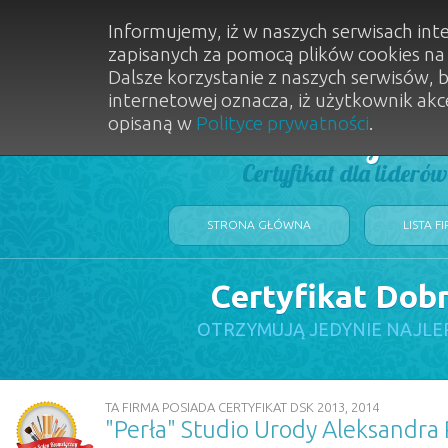
Informujemy, iż w naszych serwisach int
zapisanych za pomocą plików cookies n
Dalsze korzystanie z naszych serwisów, 
internetowej oznacza, iż użytkownik akc
opisaną w
Polityce prywatności
.
Dobry Sal
Certyfikat dla lideró
STRONA GŁÓWNA
LISTA F
Certyfikat Dob
OTRZYMUJĄ JEDYNIE NAJLE
TA FIRMA POSIADA CERTYFIKAT DSK 2013, 2014
"Perła" Studio Urody Aleksandra